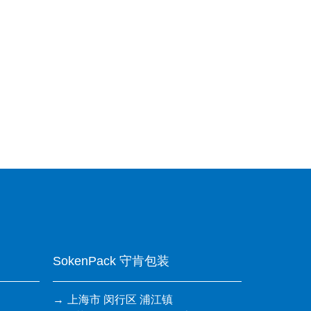
SokenPack 守肯包装
上海市 闵行区 浦江镇