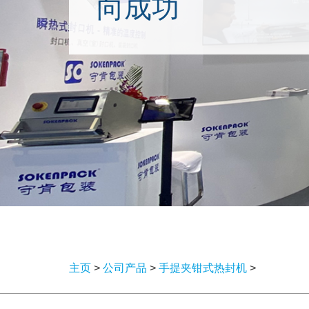
向成功
主页
>
公司产品
>
手提夹钳式热封机
>