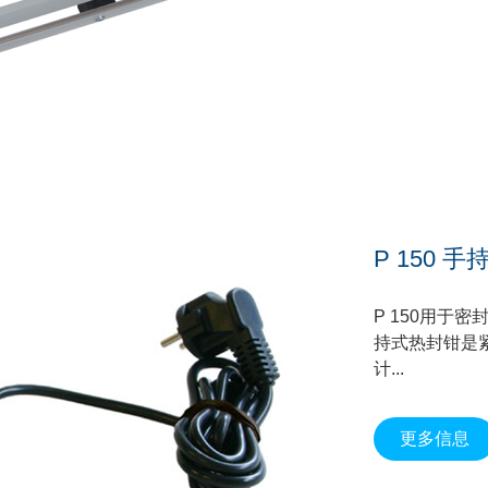
P 150 
P 150用于密
持式热封钳是
计...
更多信息